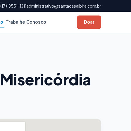
17) 3551-1311
administrativo@santacasaibira.com.br
Doar
to
Trabalhe Conosco
 Misericórdia